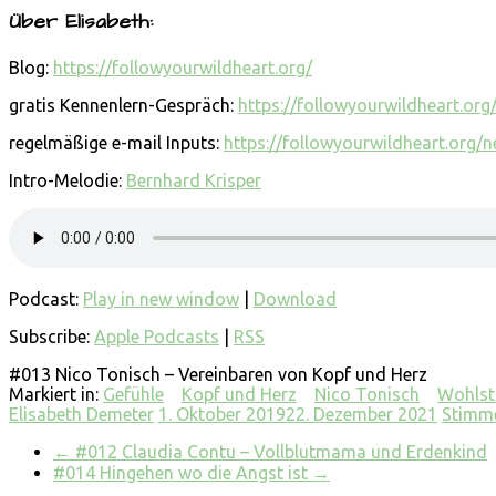
Über Elisabeth:
Blog:
https://followyourwildheart.org/
gratis Kennenlern-Gespräch:
https://followyourwildheart.org
regelmäßige e-mail Inputs:
https://followyourwildheart.org/n
Intro-Melodie:
Bernhard Krisper
Podcast:
Play in new window
|
Download
Subscribe:
Apple Podcasts
|
RSS
#013 Nico Tonisch – Vereinbaren von Kopf und Herz
Markiert in:
Gefühle
Kopf und Herz
Nico Tonisch
Wohls
Elisabeth Demeter
1. Oktober 2019
22. Dezember 2021
Stimme
←
#012 Claudia Contu – Vollblutmama und Erdenkind
#014 Hingehen wo die Angst ist
→