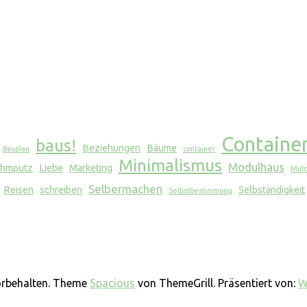
Containe
baus!
Beziehungen
Bäume
Bauplan
container
Minimalismus
Modulhaus
hmputz
Liebe
Marketing
Mul
Selbermachen
Reisen
schreiben
Selbständigkeit
Selbstbestimmung
vorbehalten. Theme
Spacious
von ThemeGrill. Präsentiert von:
W