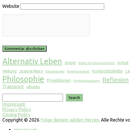
Website
Alternativ Leben
Angst
Armut
Arbeit die Rückverbindet
Heilung
Joanna Macy
Komposttoilette
Le
Klimawandel
Kommunikation
Philosophie
Reflexion
Projektionen
Projektumsetzung
Transport
ubuntu
Suchen
Search
Impressum
Privacy Policy
Cookie Policy
Copyright © 2026
Folge deinem wilden Herzen
. Alle Rechte 
Impressum