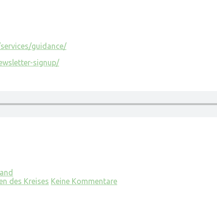
/services/guidance/
ewsletter-signup/
tand
n des Kreises
Keine Kommentare