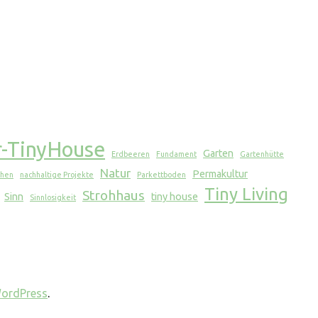
r-TinyHouse
Garten
Erdbeeren
Fundament
Gartenhütte
Natur
Permakultur
chen
nachhaltige Projekte
Parkettboden
Tiny Living
Strohhaus
Sinn
tiny house
Sinnlosigkeit
ordPress
.