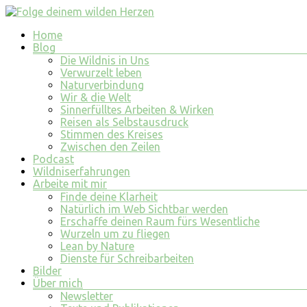
Zum
Inhalt
Menü
Home
springen
Folge
Blog
deinem
Die Wildnis in Uns
wilden
Verwurzelt leben
Naturverbindung
Herzen
Wir & die Welt
Sinnerfülltes Arbeiten & Wirken
finde
Reisen als Selbstausdruck
tiefe
Stimmen des Kreises
Erfüllung
Zwischen den Zeilen
in
Podcast
allem
Wildniserfahrungen
was
Arbeite mit mir
du
Finde deine Klarheit
tust
Natürlich im Web Sichtbar werden
und
Erschaffe deinen Raum fürs Wesentliche
bist
Wurzeln um zu fliegen
Lean by Nature
Dienste für Schreibarbeiten
Bilder
Über mich
Newsletter