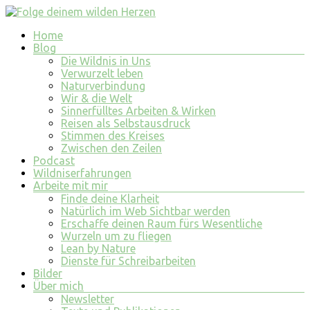
Zum
Inhalt
Menü
Home
springen
Folge
Blog
deinem
Die Wildnis in Uns
wilden
Verwurzelt leben
Naturverbindung
Herzen
Wir & die Welt
Sinnerfülltes Arbeiten & Wirken
finde
Reisen als Selbstausdruck
tiefe
Stimmen des Kreises
Erfüllung
Zwischen den Zeilen
in
Podcast
allem
Wildniserfahrungen
was
Arbeite mit mir
du
Finde deine Klarheit
tust
Natürlich im Web Sichtbar werden
und
Erschaffe deinen Raum fürs Wesentliche
bist
Wurzeln um zu fliegen
Lean by Nature
Dienste für Schreibarbeiten
Bilder
Über mich
Newsletter