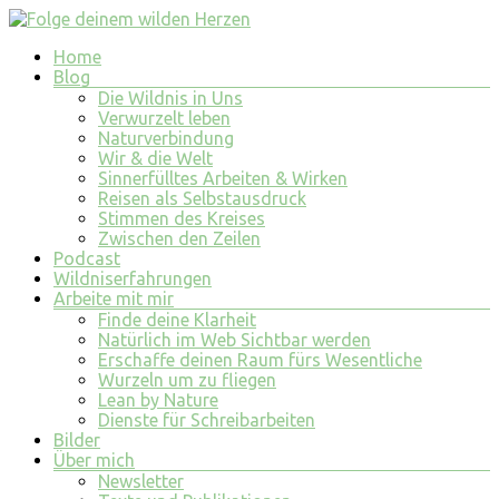
Zum
Inhalt
Menü
Home
springen
Folge
Blog
deinem
Die Wildnis in Uns
wilden
Verwurzelt leben
Naturverbindung
Herzen
Wir & die Welt
Sinnerfülltes Arbeiten & Wirken
finde
Reisen als Selbstausdruck
tiefe
Stimmen des Kreises
Erfüllung
Zwischen den Zeilen
in
Podcast
allem
Wildniserfahrungen
was
Arbeite mit mir
du
Finde deine Klarheit
tust
Natürlich im Web Sichtbar werden
und
Erschaffe deinen Raum fürs Wesentliche
bist
Wurzeln um zu fliegen
Lean by Nature
Dienste für Schreibarbeiten
Bilder
Über mich
Newsletter