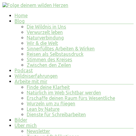
Zum
Inhalt
Menü
Home
springen
Folge
Blog
deinem
Die Wildnis in Uns
wilden
Verwurzelt leben
Naturverbindung
Herzen
Wir & die Welt
Sinnerfülltes Arbeiten & Wirken
finde
Reisen als Selbstausdruck
tiefe
Stimmen des Kreises
Erfüllung
Zwischen den Zeilen
in
Podcast
allem
Wildniserfahrungen
was
Arbeite mit mir
du
Finde deine Klarheit
tust
Natürlich im Web Sichtbar werden
und
Erschaffe deinen Raum fürs Wesentliche
bist
Wurzeln um zu fliegen
Lean by Nature
Dienste für Schreibarbeiten
Bilder
Über mich
Newsletter